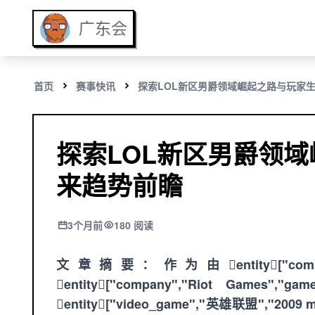
首页
赛事快讯
探索LOL新区男爵领域崛起之路与玩家
探索LOL新区男爵领
来趋势前瞻
3个月前
180 阅读
文章摘要：作为由entity["company
entity["company","Riot Ga
entity["video_game","英雄联盟",