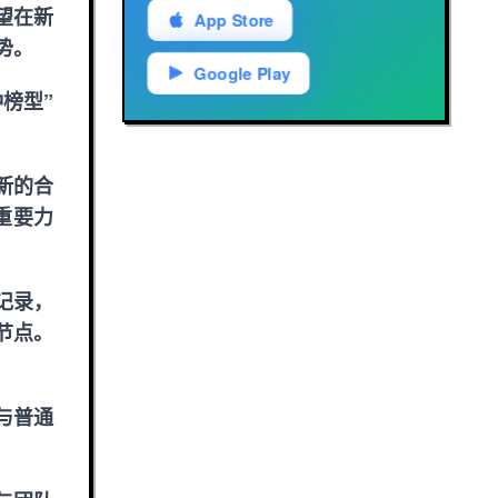
望在新
App Store
势。
Google Play
榜型”
新的合
重要力
记录，
节点。
与普通