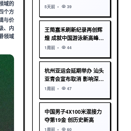
领域的
5天前
•
39
四个方
辑与价
级、内
王简嘉禾刷新纪录再创辉
爵领域
煌 成就中国游泳新高峰展
现无限潜力
1周前
•
44
杭州亚运会延期举办 汕头
亚青会宣布取消 影响深远
引发广泛关注
1周前
•
47
中国男子4X100米混接力
夺第19金 创历史新高
1周前
•
60