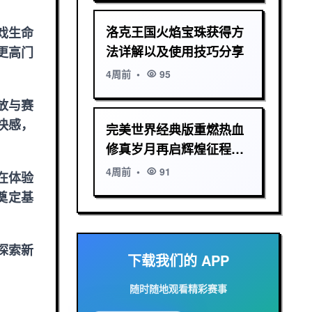
洛克王国火焰宝珠获得方
戏生命
法详解以及使用技巧分享
更高门
4周前
•
95
放与赛
快感，
完美世界经典版重燃热血
修真岁月再启辉煌征程传
奇荣耀共铸巅峰史诗
4周前
•
91
在体验
奠定基
探索新
下载我们的 APP
随时随地观看精彩赛事