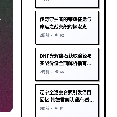
传奇守护者的荣耀征途与
命运之战交织的恢宏史诗
篇章辉煌传奇时代
2周前
•
62
DNF光辉魔石获取途径与
实战价值全面解析指南深
度攻略与版本前瞻
2周前
•
65
辽宁全运会合照引发泪目
回忆 韩德君离队 继伟透露
将参加最后一届
3周前
•
81