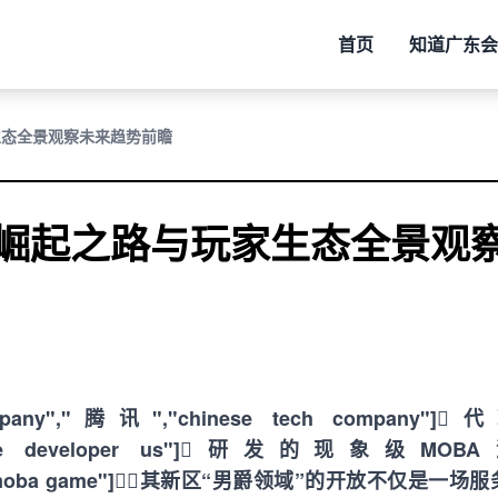
首页
知道
广东会
生态全景观察未来趋势前瞻
域崛起之路与玩家生态全景观
","腾讯","chinese tech company"]
mes","game developer us"]研发的现象级MO
"2009 moba game"]，其新区“男爵领域”的开放不仅是一场