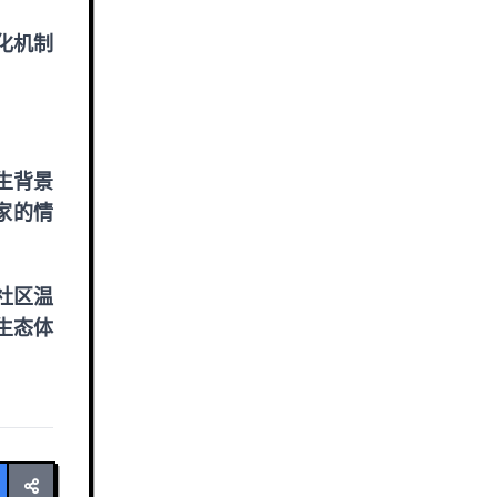
化机制
生背景
家的情
社区温
生态体