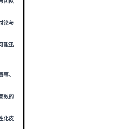
与团队
讨论与
可能迅
赛事、
高效的
性化皮