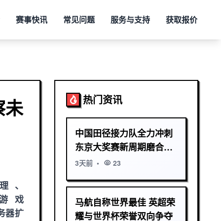
赛事快讯
常见问题
服务与支持
获取报价
热门资讯
察未
中国田径接力队全力冲刺
东京大奖赛新周期磨合阵
容剑指佳绩
3天前
•
23
代理、
BA游戏
马航自称世界最佳 英超荣
服务器扩
耀与世界杯荣誉双向争夺